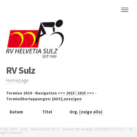
RV Sulz
Homepage
Termine 2024 - Navigation
<<< 2023
|
2025 >>>
-
Terminüberlappungen: [AUS],
anzeigen
Datum
Titel
Org.
[zeige alle]
©
RK
, 2025 - 2026 - Release 2026-02-21 - Datum der Anzeige: 2026-08-07 07:53:17 - All
rights reserved