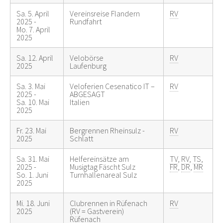
Sa. 5. April
Vereinsreise Flandern
RV
2025 -
Rundfahrt
Mo. 7. April
2025
Sa. 12. April
Velobörse
RV
2025
Laufenburg
Sa. 3. Mai
Veloferien Cesenatico IT –
RV
2025 -
ABGESAGT
Sa. 10. Mai
Italien
2025
Fr. 23. Mai
Bergrennen Rheinsulz -
RV
2025
Schlatt
Sa. 31. Mai
Helfereinsätze am
TV
,
RV
,
TS
,
2025 -
Musigtag Fäscht Sulz
FR
,
DR
,
MR
So. 1. Juni
Turnhallenareal Sulz
2025
Mi. 18. Juni
Clubrennen in Rüfenach
RV
2025
(RV = Gastverein)
Rüfenach