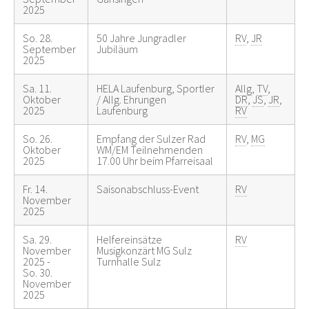
2025
So. 28.
50 Jahre Jungradler
RV
,
JR
September
Jubiläum
2025
Sa. 11.
HELA Laufenburg, Sportler
Allg
,
TV
,
Oktober
/ Allg. Ehrungen
DR
,
JS
,
JR
,
2025
Laufenburg
RV
So. 26.
Empfang der Sulzer Rad
RV
,
MG
Oktober
WM/EM Teilnehmenden
2025
17.00 Uhr beim Pfarreisaal
Fr. 14.
Saisonabschluss-Event
RV
November
2025
Sa. 29.
Helfereinsätze
RV
November
Musigkonzärt MG Sulz
2025 -
Turnhalle Sulz
So. 30.
November
2025