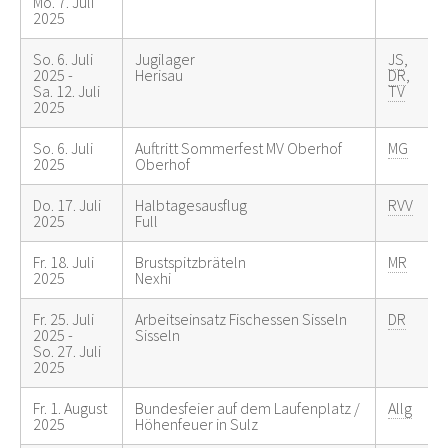
Mo. 7. Juli
2025
So. 6. Juli
Jugilager
JS
,
2025 -
Herisau
DR
,
Sa. 12. Juli
TV
2025
So. 6. Juli
Auftritt Sommerfest MV Oberhof
MG
2025
Oberhof
Do. 17. Juli
Halbtagesausflug
RVV
2025
Full
Fr. 18. Juli
Brustspitzbräteln
MR
2025
Nexhi
Fr. 25. Juli
Arbeitseinsatz Fischessen Sisseln
DR
2025 -
Sisseln
So. 27. Juli
2025
Fr. 1. August
Bundesfeier auf dem Laufenplatz /
Allg
2025
Höhenfeuer in Sulz