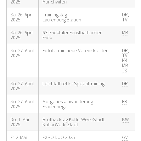
2025
Münchwilen
Sa. 26. April
Trainingstag
DR
,
2025
Laufenburg Blauen
TV
Sa. 26. April
63. Fricktaler Faustballturnier
MR
2025
Frick
So. 27. April
Fototermin neue Vereinskleider
DR
,
2025
TV
,
FR
,
MR
,
JS
So. 27. April
Leichtathletik - Spezialtraining
DR
2025
So. 27. April
Morgenessenwanderung
FR
2025
Frauenriege
Do. 1. Mai
Brotbacktag KulturWerk-Stadt
KW
2025
KulturWerk-Stadt
Fr. 2. Mai
EXPO DUO 2025
GV