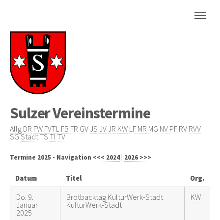
Sulzer Vereinstermine
Allg
DR
FW
FVTL
FB
FR
GV
JS
JV
JR
KW
LF
MR
MG
NV
PF
RV
RVV
SG
Stadt
TS
TI
TV
Termine 2025 - Navigation
<<< 2024
|
2026 >>>
Datum
Titel
Org.
Do. 9.
Brotbacktag KulturWerk-Stadt
KW
Januar
KulturWerk-Stadt
2025