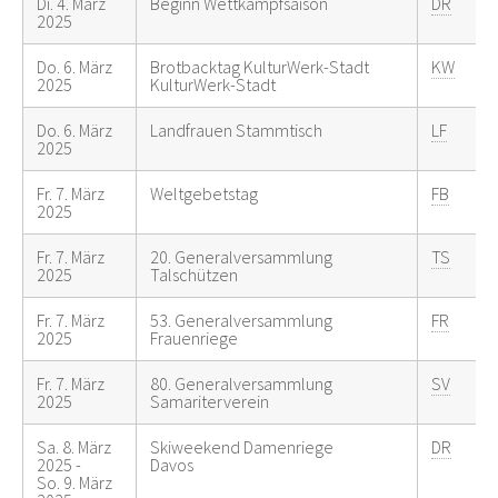
Di. 4. März
Beginn Wettkampfsaison
DR
2025
Do. 6. März
Brotbacktag KulturWerk-Stadt
KW
2025
KulturWerk-Stadt
Do. 6. März
Landfrauen Stammtisch
LF
2025
Fr. 7. März
Weltgebetstag
FB
2025
Fr. 7. März
20. Generalversammlung
TS
2025
Talschützen
Fr. 7. März
53. Generalversammlung
FR
2025
Frauenriege
Fr. 7. März
80. Generalversammlung
SV
2025
Samariterverein
Sa. 8. März
Skiweekend Damenriege
DR
2025 -
Davos
So. 9. März