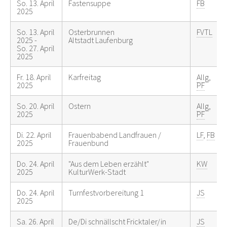
So. 13. April
Fastensuppe
FB
2025
So. 13. April
Osterbrunnen
FVTL
2025 -
Altstadt Laufenburg
So. 27. April
2025
Fr. 18. April
Karfreitag
Allg
,
2025
PF
So. 20. April
Ostern
Allg
,
2025
PF
Di. 22. April
Frauenbabend Landfrauen /
LF
,
FB
2025
Frauenbund
Do. 24. April
"Aus dem Leben erzählt"
KW
2025
KulturWerk-Stadt
Do. 24. April
Turnfestvorbereitung 1
JS
2025
Sa. 26. April
De/Di schnällscht Fricktaler/in
JS