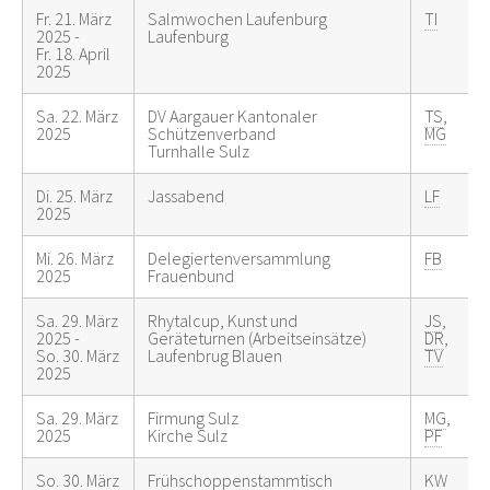
Fr. 21. März
Salmwochen Laufenburg
TI
2025 -
Laufenburg
Fr. 18. April
2025
Sa. 22. März
DV Aargauer Kantonaler
TS
,
2025
Schützenverband
MG
Turnhalle Sulz
Di. 25. März
Jassabend
LF
2025
Mi. 26. März
Delegiertenversammlung
FB
2025
Frauenbund
Sa. 29. März
Rhytalcup, Kunst und
JS
,
2025 -
Geräteturnen (Arbeitseinsätze)
DR
,
So. 30. März
Laufenbrug Blauen
TV
2025
Sa. 29. März
Firmung Sulz
MG
,
2025
Kirche Sulz
PF
So. 30. März
Frühschoppenstammtisch
KW