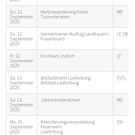
Do. 11.
Herbstwanderung Frickt.
MR
September
Turnveteranen
2025
Do. 11.
Gemeinsamer Ausflug Landfrauen /
LF
,
FB
September
Frauenbund
2025
Fr. 12.
Kochkurs, Indisch
LF
September
2025
Sa. 13.
Altstadtmarkt Laufenburg
FVTL
September
Altstadt Laufenburg
2025
Sa. 13.
Jubilarenständchen
MG
September
2025
Mo. 15.
Rekrutierungsveranstaltung
FW
September
Feuerwehr
2025
Laufenburg