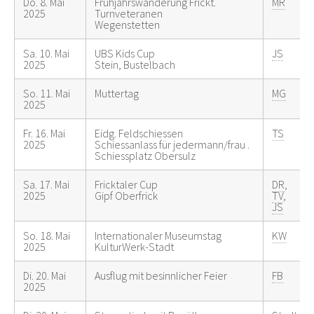
Do. 8. Mai
Frühjahrswanderung Frickt.
MR
2025
Turnveteranen
Wegenstetten
Sa. 10. Mai
UBS Kids Cup
JS
2025
Stein, Bustelbach
So. 11. Mai
Muttertag
MG
2025
Fr. 16. Mai
Eidg. Feldschiessen
TS
2025
Schiessanlass für jedermann/frau .
Schiessplatz Obersulz
Sa. 17. Mai
Fricktaler Cup
DR
,
2025
Gipf Oberfrick
TV
,
JS
So. 18. Mai
Internationaler Museumstag
KW
2025
KulturWerk-Stadt
Di. 20. Mai
Ausflug mit besinnlicher Feier
FB
2025