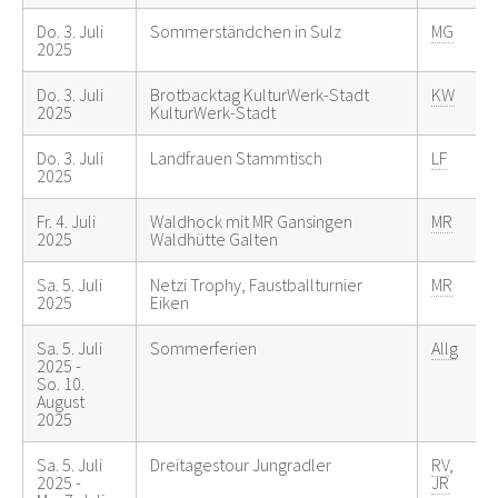
Do. 3. Juli
Sommerständchen in Sulz
MG
2025
Do. 3. Juli
Brotbacktag KulturWerk-Stadt
KW
2025
KulturWerk-Stadt
Do. 3. Juli
Landfrauen Stammtisch
LF
2025
Fr. 4. Juli
Waldhock mit MR Gansingen
MR
2025
Waldhütte Galten
Sa. 5. Juli
Netzi Trophy, Faustballturnier
MR
2025
Eiken
Sa. 5. Juli
Sommerferien
Allg
2025 -
So. 10.
August
2025
Sa. 5. Juli
Dreitagestour Jungradler
RV
,
2025 -
JR