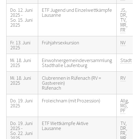
Do. 12. Juni
ETF Jugend und Einzelwettkämpfe
JS
,
2025 -
Lausanne
DR
,
So. 15. Juni
TV
,
2025
MR
,
FR
Fr. 13. Juni
Frühjahrsexkursion
NV
2025
Mi. 18. Juni
Einwohnergemeindeversammlung
Stadt
2025
Stadthalle Laufenburg
Mi. 18. Juni
Clubrennen in Rüfenach (RV =
RV
2025
Gastverein)
Rüfenach
Do. 19. Juni
Froleichnam (mit Prozession)
Allg
,
2025
MG
,
PF
Do. 19. Juni
ETF Wettkämpfe Aktive
TV
,
2025 -
Lausanne
DR
,
So. 22. Juni
FR
,
2025
MR