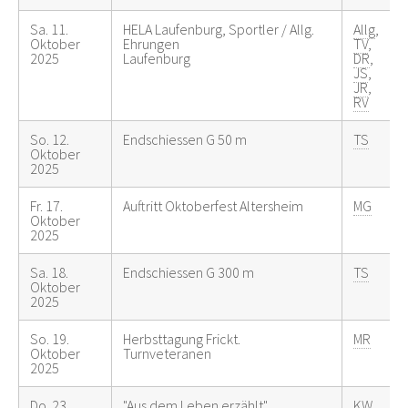
Sa. 11.
HELA Laufenburg, Sportler / Allg.
Allg
,
Oktober
Ehrungen
TV
,
2025
Laufenburg
DR
,
JS
,
JR
,
RV
So. 12.
Endschiessen G 50 m
TS
Oktober
2025
Fr. 17.
Auftritt Oktoberfest Altersheim
MG
Oktober
2025
Sa. 18.
Endschiessen G 300 m
TS
Oktober
2025
So. 19.
Herbsttagung Frickt.
MR
Oktober
Turnveteranen
2025
Do. 23.
"Aus dem Leben erzählt"
KW