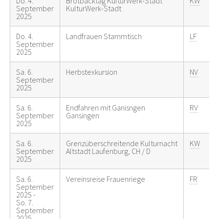
Do. 4.
Brotbacktag KulturWerk-Stadt
KW
September
KulturWerk-Stadt
2025
Do. 4.
Landfrauen Stammtisch
LF
September
2025
Sa. 6.
Herbstexkursion
NV
September
2025
Sa. 6.
Endfahren mit Ganisngen
RV
September
Gansingen
2025
Sa. 6.
Grenzüberschreitende Kulturnacht
KW
September
Altstadt Laufenburg, CH / D
2025
Sa. 6.
Vereinsreise Frauenriege
FR
September
2025 -
So. 7.
September
2025