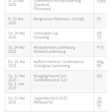
Di. 20. Mai
Stammtisch mit Bevölkerung
Stadt
2025
(Stadtrat)
Pfarreisaal
Fr. 23. Mai
Bergrennen Rheinsulz - Schlatt
RV
2025
Sa. 24. Mai
Tannzapfe Cup
DR
,
2025
Dussnang
TV
Sa. 24. Mai
Altstadtmarkt Laufenburg
FVTL
2025
Altstadt Laufenburg
Do. 29. Mai
Auffahrt mit Fest / Gottesdienst
Allg
,
2025
Zwanghau Sulzerberg
NV
Sa. 31. Mai
Musigtag Fäscht Sulz
MG
2025 -
Turnhallenareal Sulz
So. 1. Juni
2025
Sa. 31. Mai
Jugendturnfest 2025
JS
,
2025
Mettauertal
DR
,
TV