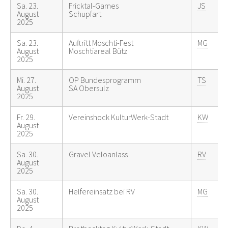
Sa. 23.
Fricktal-Games
JS
August
Schupfart
2025
Sa. 23.
Auftritt Moschti-Fest
MG
August
Moschtiareal Bütz
2025
Mi. 27.
OP Bundesprogramm
TS
August
SA Obersulz
2025
Fr. 29.
Vereinshock KulturWerk-Stadt
KW
August
2025
Sa. 30.
Gravel Veloanlass
RV
August
2025
Sa. 30.
Helfereinsatz bei RV
MG
August
2025