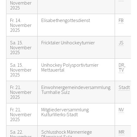
November
2025
Fr. 14.
Elisabethengottesdienst
FB
November
2025
Sa. 15.
Fricktaler Unihockeyturnier
JS
November
2025
Sa. 15.
Unihockey Polysportivturnier
DR
,
November
Mettauertal
TV
2025
Fr. 21.
Einwohnergemeindeversammlung
Stadt
November
Turnhalle Sulz
2025
Fr. 21.
Mitgliederversammlung
NV
November
KulturWerks-Stadt
2025
Sa. 22.
Schlusshock Männerriege
MR
November
Pfarreisaal Sulz