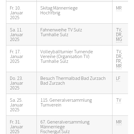
Fr. 10.
Skitag Männerriege
MR
Januar
HochYbrig
2025
Sa. 11.
Fahnenweihe TV Sulz
TV
,
Januar
Turnhalle Sulz
DR
,
2025
MG
Fr. 17.
Volleyballturnier Turnende
TV
,
Januar
Vereine (Organisation TV)
DR
,
2025
Turnhalle Sulz
FR
,
MR
Do. 23.
Besuch Thermalbad Bad Zurzach
LF
Januar
Bad Zurzach
2025
Sa. 25.
115. Generalversammlung
TV
Januar
Turnverein
2025
Fr. 31.
67. Generalversammlung
MR
Januar
Männerriege
2025
Fischergut Sulz