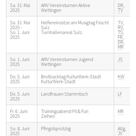
Sa. 31. Mai
AMV Vereinsturnen Aktive
DR
,
2025
Wettingen
TV
Sa. 31. Mai
Helfereinsätze am Musigtag Fäscht
TV
,
2025 -
Sulz
RV
,
So. 1. Juni
Turnhallenareal Sulz
TS
,
2025
FR
,
DR
,
MR
So. 1. Juni
AMV Vereinsturnen Jugend
JS
2025
Wettingen
Do. 5. Juni
Brotbacktag KulturWerk-Stadt
KW
2025
KulturWerk-Stadt
Do. 5. Juni
Landfrauen Stammtisch
LF
2025
Fr. 6. Juni
Trainingsabend Fit & Fun
MR
2025
Zeihen
So. 8. Juni
Pfingstsprützlig
Allg
,
2025
JV