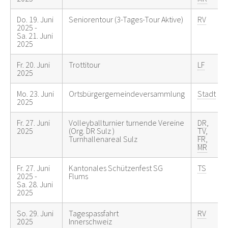
Do. 19. Juni
Seniorentour (3-Tages-Tour Aktive)
RV
2025 -
Sa. 21. Juni
2025
Fr. 20. Juni
Trottitour
LF
2025
Mo. 23. Juni
Ortsbürgergemeindeversammlung
Stadt
2025
Fr. 27. Juni
Volleyballturnier turnende Vereine
DR
,
2025
(Org. DR Sulz )
TV
,
Turnhallenareal Sulz
FR
,
MR
Fr. 27. Juni
Kantonales Schützenfest SG
TS
2025 -
Flums
Sa. 28. Juni
2025
So. 29. Juni
Tagespassfahrt
RV
2025
Innerschweiz