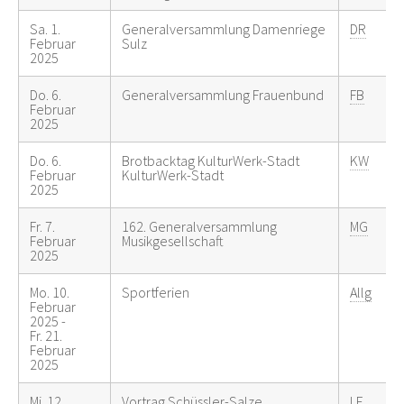
Sa. 1.
Generalversammlung Damenriege
DR
Februar
Sulz
2025
Do. 6.
Generalversammlung Frauenbund
FB
Februar
2025
Do. 6.
Brotbacktag KulturWerk-Stadt
KW
Februar
KulturWerk-Stadt
2025
Fr. 7.
162. Generalversammlung
MG
Februar
Musikgesellschaft
2025
Mo. 10.
Sportferien
Allg
Februar
2025 -
Fr. 21.
Februar
2025
Mi. 12.
Vortrag Schüssler-Salze
LF