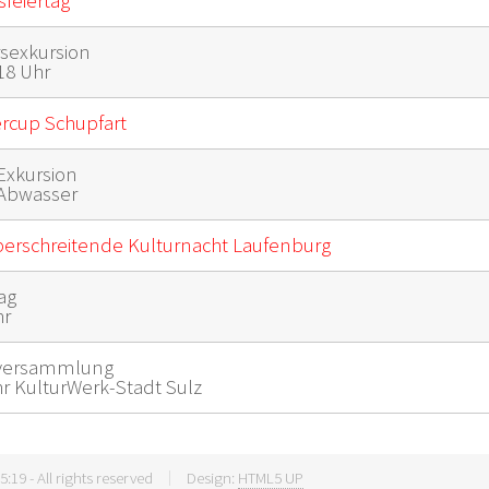
sfeiertag
rsexkursion
18 Uhr
ercup Schupfart
Exkursion
Abwasser
erschreitende Kulturnacht Laufenburg
ag
hr
sversammlung
hr KulturWerk-Stadt Sulz
:19 - All rights reserved
Design:
HTML5 UP