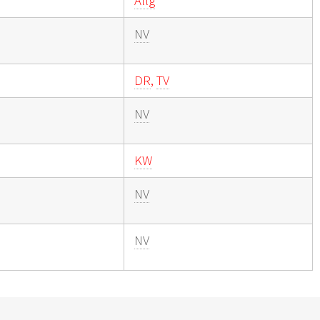
Allg
NV
DR
,
TV
NV
KW
NV
NV